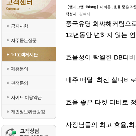
고객센터
【텔레그램 dbtong】디비통 , 효율 좋
Customer
작성자 :
김여사
중국유명 화쌰해커팀으
공지사항
12년동안 변하지 않는 
자주묻는질문
1:1고객게시판
효율성이 탁월한 DB디비
제휴문의
매주 매달 최신 실디비로
견적문의
사이트 이용약관
효율 좋은 타켓 디비로 
개인정보취급방침
사장님들의 최고 효율,최