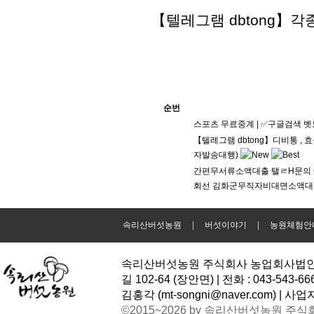
【텔레그램 dbtong】
순번
스포츠 무료중계 | ✅구글검색 벳
【텔레그램 dbtong】디비통 
자발송대행)
간편무서류소액대출 탤ㄹH문의 G
회선 김화군무직자비대면소액대출 
속리산버섯농원
|
버섯이야기
|
농원체험안
속리산버섯농원 주식회사 농업회사법인 | 
길 102-64 (장안면) | 전화 : 043-543-6
김홍각 (
mt-songni@naver.com
) | 사업
©2015~2026 by 속리산버섯농원 주식회사 