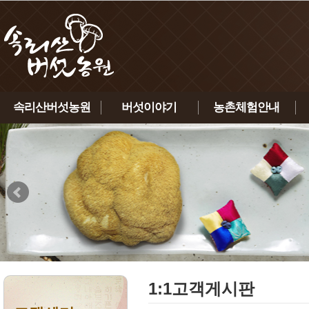
속리산버섯농원
버섯이야기
농촌체험안내
인사말
노루궁뎅이버섯
체험안내
농원소개
녹각영지버섯
체험신청하기
연혁
상황버섯
인증현황
표고버섯
찾아오시는 길
금이버섯
1:1고객게시판