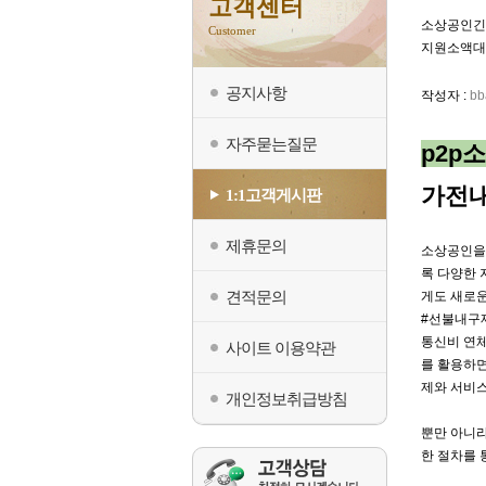
고객센터
소상공인긴
Customer
지원소액대
공지사항
작성자 :
bb
자주묻는질문
p2p
가전
1:1고객게시판
제휴문의
소상공인을 
록 다양한 
견적문의
게도 새로운
#선불내구
통신비 연체
사이트 이용약관
를 활용하면
제와 서비스
개인정보취급방침
뿐만 아니
한 절차를 