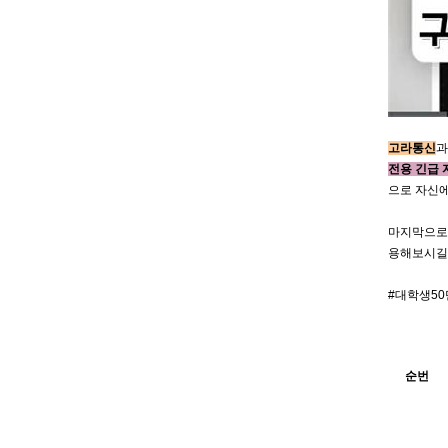
고라통신
과
전용 긴급 
으로 자신에
마지막으로,
용해보시길 
#대학생5
순번