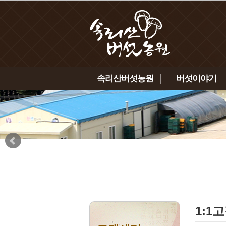
속리산버섯농원
버섯이야기
인사말
노루궁뎅이버섯
농원소개
녹각영지버섯
연혁
상황버섯
인증현황
표고버섯
찾아오시는 길
금이버섯
1:1