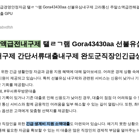
급경영안정자금 탤ㄹㄱ램 Gora43430aa 선불유심내구제 고라통신 주말소액급
출 GPU
abvdfsh
소액급전내구제
탤ㄹㄱ램 Gora43430aa 선
내구제 간단서류대출내구제 완도군직장인긴급
위한 긴급 생활안정 자금과 금융 지원 혜택에 대해 알아보세요. 어려운 경제 상황 속
지원이 제공되고 있습니다. 특히 선불유심 내구제와 관련된 서비스는 신용이 낮거나 기
 기회를 제공합니다.
제
,
#무서류무방문대출
 기록이 있거나 기존 대출로 인해 신용도가 낮아진 경우, 대출이 점점 더 어려워질 수
 통신 서비스와 함께 금융적인 어려움을 일부 해소할 수 있는 길이 열립니다. 또한, 
 옵션은 고객에게 맞춤형 선택지를 제공합니다.
라 직장인을 위한
긴급 생계비 지원 소액대출
도 마련되어 있습니다. 예기치 못한 상황으
통해 필요한 자금을 확보할 수 있는 이 대출은 많은 직장인의 경제적 부담을 덜어주는 