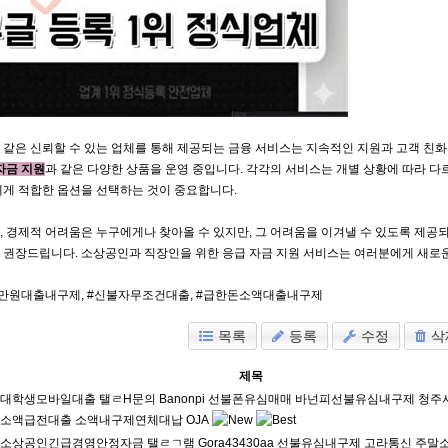
 같은 신뢰할 수 있는 업체를 통해 제공되는 금융 서비스는 지속적인 지원과 고객 친
자금 지원
과 같은 다양한 상품을 운영 중입니다. 각각의 서비스는 개별 상황에 따라 다
게 적합한 옵션을 선택하는 것이 중요합니다.
 경제적 어려움은 누구에게나 찾아올 수 있지만, 그 어려움을 이겨낼 수 있도록 제공
권장드립니다. 소상공인과 직장인을 위한 응급 자금 지원 서비스는 여러분에게 새로운
0만원대출내구제
,
#신불자무조건대출
,
#급한돈소액대출내구제
목록
등록
수정
삭
제목
대학생모바일대출 탤ㄹH문의 Banonpi 선불폰유심매매 바넌피선불유심내구제 청
소액급전대출 소액내구제연체대납 OJA
소상공인긴급경영안정자금 탤ㄹㄱ램 Gora43430aa 선불유심내구제 고라통신 주