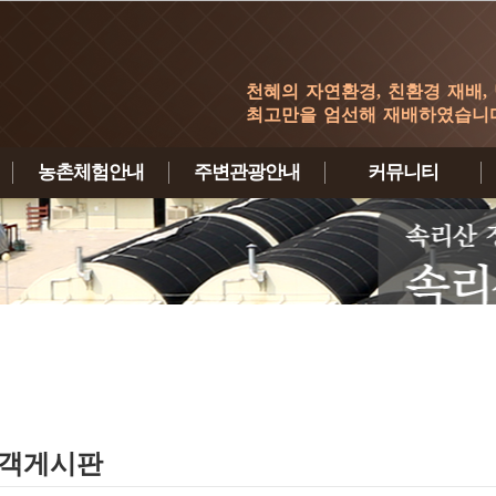
천혜의 자연환경, 친환경 재배,
최고만을 엄선해 재배하였습니다
농촌체험안내
주변관광안내
커뮤니티
체험안내
체험형관광
농원갤러리
체험신청하기
테마별관광
이용후기
삼림욕관광
보은특산물
고객게시판