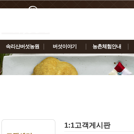
속리산버섯농원
버섯이야기
농촌체험안내
인사말
노루궁뎅이버섯
체험안내
농원소개
녹각영지버섯
체험신청하기
연혁
상황버섯
인증현황
표고버섯
찾아오시는 길
금이버섯
1:1고객게시판