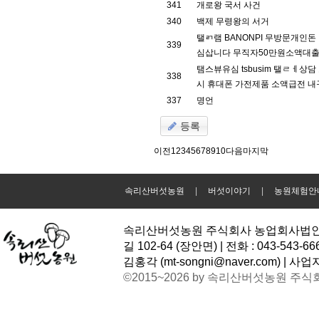
341
개로왕 국서 사건
340
백제 무령왕의 서거
탤ㄺ램 BANONPI 무방문개인
339
심삽니다 무직자50만원소액대출 
탬스뷰유심 tsbusim 탤ㄹㅔ
338
시 휴대폰 가전제품 소액급전 내
337
명언
등록
이전
1
2
3
4
5
6
7
8
9
10
다음
마지막
속리산버섯농원
|
버섯이야기
|
농원체험안
속리산버섯농원 주식회사 농업회사법인 | 
길 102-64 (장안면) | 전화 : 043-543-6
김홍각 (
mt-songni@naver.com
) | 사업
©2015~2026 by 속리산버섯농원 주식회사 