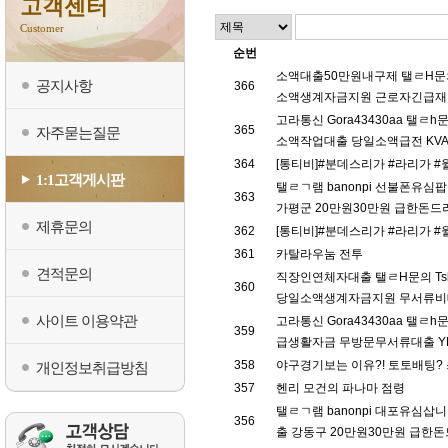
고객센터
Customer
순번
소액대출50만원내구제 탤ㄹH문의
공지사항
366
소액생계자금지원 근로자긴급재난지
고라통신 Gora43430aa 탤
365
자주묻는질문
소액작업대출 당일소액급전 KV
364
[통티비]#분데스리가 #라리가 #
1:1고객게시판
탤ㄹㄱ램 banonpi 선불폰
363
가평군 20만원30만원 급한돈드
제휴문의
362
[통티비]#분데스리가 #라리가 #
361
카탈라우눔 전투
견적문의
직장인연체자대출 탤ㄹH문의 Ts
360
당일소액생계자금지원 무서류비대
사이트 이용약관
고라통신 Gora43430aa 탤
359
급생활자금 무방문무서류대출 Y
358
야구경기보는 이유?! 토토배팅
개인정보취급방침
357
헨리 모건의 파나마 점령
탤ㄹㄱ램 banonpi 대포유
356
출 강동구 20만원30만원 급한돈