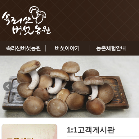
속리산버섯농원
버섯이야기
농촌체험안내
인사말
노루궁뎅이버섯
체험안내
농원소개
녹각영지버섯
체험신청하기
연혁
상황버섯
인증현황
표고버섯
찾아오시는 길
금이버섯
1:1고객게시판