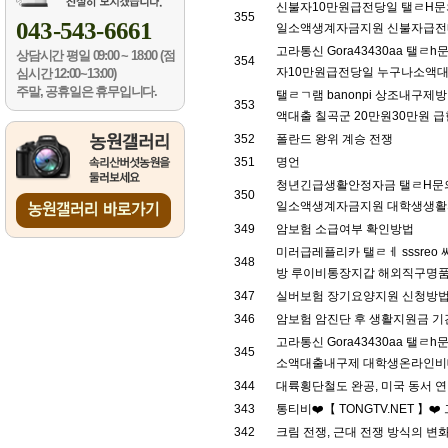
신불자10만원급전당일 탤ㄹH문의
355
043-543-6661
일소액생계자금지원 신불자급전내구
고라통신 Gora43430aa 탤
상담시간
평일 09:00 ~ 18:00 (점
354
자10만원급전당일 누구나소액대출가
심시간 12:00~13:00)
주말, 공휴일은 휴무입니다.
탤ㄹㄱ램 banonpi 상조내
353
액대출 칠곡군 20만원30만원 급한
352
폴란드 왕위 계승 전쟁
351
명언
청년긴급생활안정자금 탤ㄹH문의 
350
일소액생계자금지원 대학생생활자
349
암보험 소급여부 확인방법
미러급레플리카 탤ㄹㅔ sssreo
348
방 루이비통장지갑 해외직구명품 
347
실버보험 장기요양지원 신청방
346
암보험 암진단 후 생활지원금 기
고라통신 Gora43430aa 탤
345
소액대출내구제 대학생온라인비대면
344
대륙횡단철도 완공, 미국 동서 
343
통티비❤️【 TONGTV.NET 】❤️
342
크림 전쟁, 근대 전쟁 방식의 변