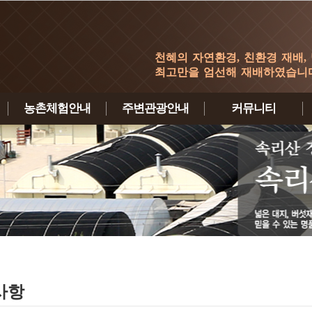
천혜의 자연환경, 친환경 재배,
최고만을 엄선해 재배하였습니다
농촌체험안내
주변관광안내
커뮤니티
체험안내
체험형관광
농원갤러리
체험신청하기
테마별관광
이용후기
삼림욕관광
보은특산물
사항