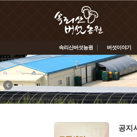
속리산버섯농원
버섯이야기
인사말
노루궁뎅이버섯
농원소개
녹각영지버섯
연혁
상황버섯
인증현황
표고버섯
찾아오시는 길
금이버섯
공지