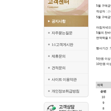
고객센터
5월 구매
Customer
작성자 :
관
5월 구매금
공지사항
아침저녁으
자주묻는질문
5월의 찬
면역력을 
1:1고객게시판
행사기간 : 
제휴문의
5만원 이상
10만원 이
견적문의
사이트 이용약관
개인정보취급방침
순번
10
9
8